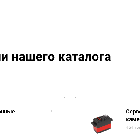
и нашего каталога
онные
Серв
каме
454 то