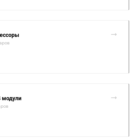
ессоры
варов
 модули
аров