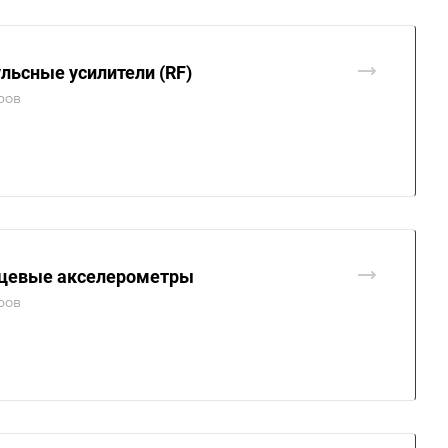
льсные усилители (RF)
ров
цевые акселерометры
ров