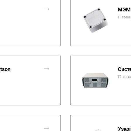
МЭМС
11 тов
tson
Сист
17 тов
Узко