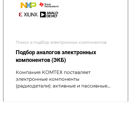
Поиск и подбор электронных компонентов
Подбор аналогов электронных
компонентов (ЭКБ)
Компания КОМТЕХ поставляет
электронные компоненты
(радиодетали): активные и пассивные
составляющие части электронных схем
(микросхемы, резисторы, конденсаторы,
разъемы и др).
Мы осуществляем поставки
комплектации в любом объёме: от
тестовой партии до промышленных
масштабов.