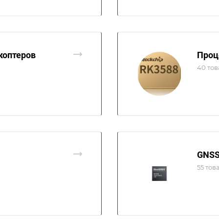
коптеров
Проц
40 то
GNSS
55 тов