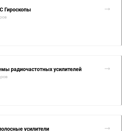
 Гироскопы
аров
емы радиочастотных усилителей
аров
полосные усилители