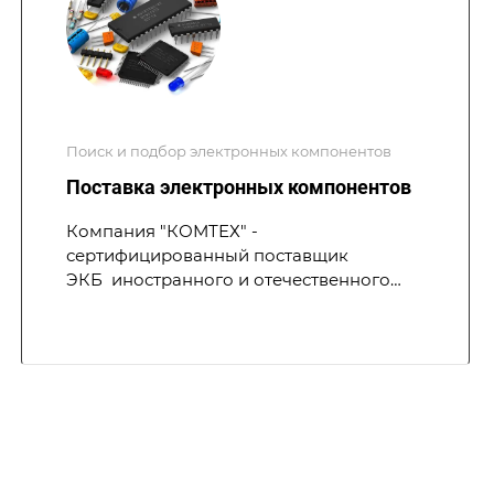
Поиск и подбор электронных компонентов
Поставка электронных компонентов
Компания "КОМТЕХ" -
сертифицированный поставщик
ЭКБ иностранного и отечественного
производства, в т.ч. в рамках ГОЗ по 275-
ФЗ. Проектное содействие, техническая
помощь при подборе компонентов, а
также надежно выстроенное
сотрудничество с зарубежными
поставщиками позволяют нам
предлагать клиентам лучшие решения
по оперативной поставке ЭКБ высокого