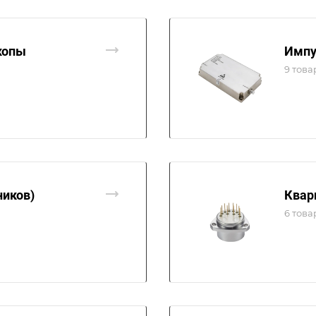
копы
Импу
9 това
ников)
Квар
6 това