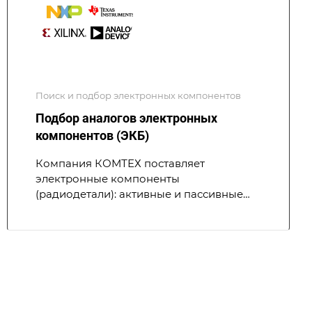
Поиск и подбор электронных компонентов
Подбор аналогов электронных
компонентов (ЭКБ)
Компания КОМТЕХ поставляет
электронные компоненты
(радиодетали): активные и пассивные
составляющие части электронных схем
(микросхемы, резисторы, конденсаторы,
разъемы и др).
Мы осуществляем поставки
комплектации в любом объёме: от
тестовой партии до промышленных
масштабов.