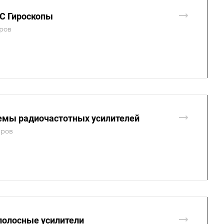
 Гироскопы
аров
емы радиочастотных усилителей
аров
полосные усилители