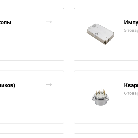
копы
Импу
9 това
ников)
Квар
6 това