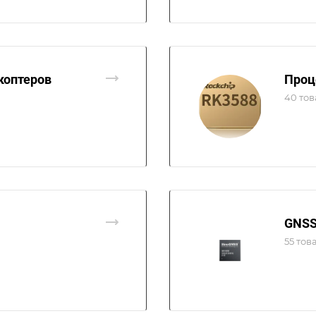
коптеров
Проц
40 то
GNSS
55 тов