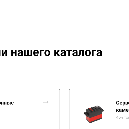
и нашего каталога
онные
Серв
каме
454 то