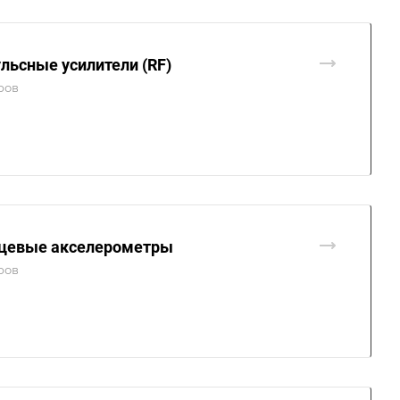
льсные усилители (RF)
ров
цевые акселерометры
ров