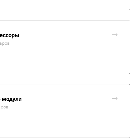
ессоры
варов
 модули
аров