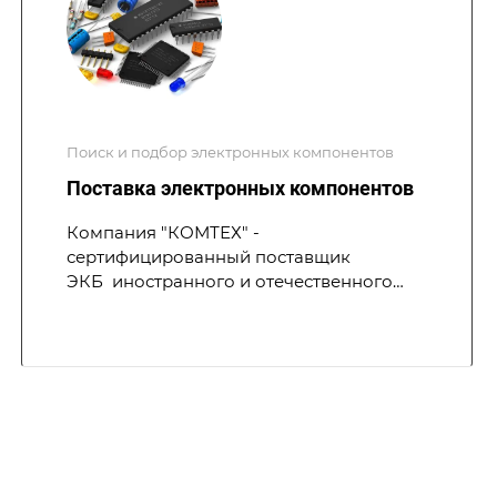
Поиск и подбор электронных компонентов
Поставка электронных компонентов
Компания "КОМТЕХ" -
сертифицированный поставщик
ЭКБ иностранного и отечественного
производства, в т.ч. в рамках ГОЗ по 275-
ФЗ. Проектное содействие, техническая
помощь при подборе компонентов, а
также надежно выстроенное
сотрудничество с зарубежными
поставщиками позволяют нам
предлагать клиентам лучшие решения
по оперативной поставке ЭКБ высокого