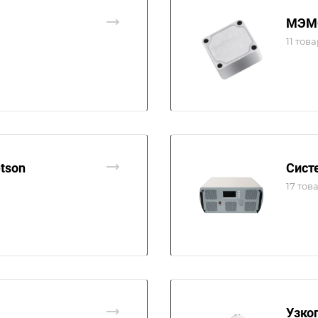
МЭМС
11 тов
tson
Сист
17 тов
Узко