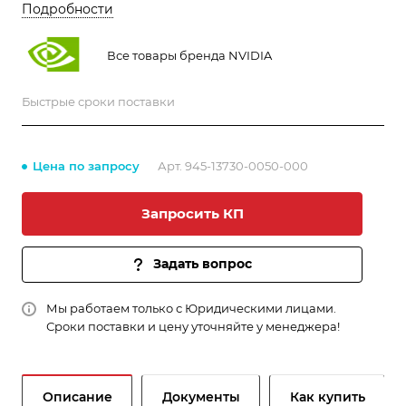
автономных систем, робототехники и AI-
Подробности
приложений.
Все товары бренда NVIDIA
Быстрые сроки поставки
Цена по запросу
Арт.
945-13730-0050-000
Запросить КП
Задать вопрос
Мы работаем только с Юридическими лицами.
Сроки поставки и цену уточняйте у менеджера!
Описание
Документы
Как купить