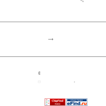
ответы
+7 (499) 450-38-48
market@kmtx.ru
-
Для
запросов
info@kmtx.ru