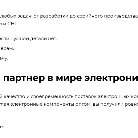
юбых задач: от разработки до серийного производства.
 и СНГ.
сли нужной детали нет.
ерам.
чу.
партнер в мире электрон
ий качество и своевременность поставок электронных к
упая электронные компоненты оптом, вы получили ровно
е.