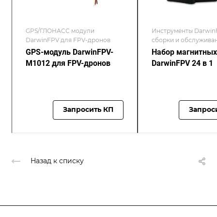
GPS/ГЛОНАСС модули
Инструменты Darwin
DarwinFPV для FPV-дронов
сборки и обслужива
дронов/DarwinFPV
GPS-модуль DarwinFPV-
Набор магнитных
M1012 для FPV-дронов
DarwinFPV 24 в 1
Запросить КП
Запрос
Назад к списку