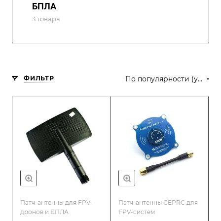
БПЛА
3 товара
ФИЛЬТР
По популярности (убывание)
Патч-антенны для FPV-
Патч-антенны GEPRC для
дронов и БПЛА
FPV-систем