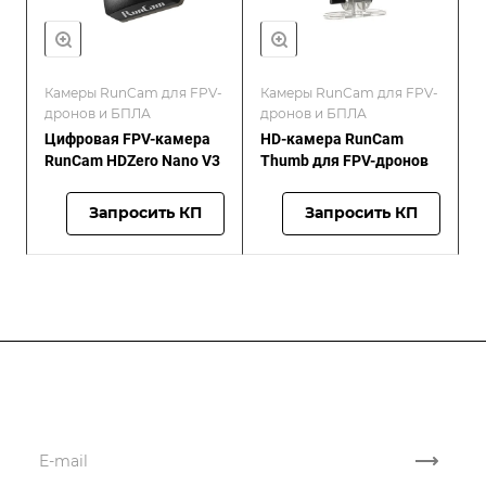
Камеры RunCam для FPV-
Камеры RunCam для FPV-
дронов и БПЛА
дронов и БПЛА
Цифровая FPV-камера
HD-камера RunCam
RunCam HDZero Nano V3
Thumb для FPV-дронов
Запросить КП
Запросить КП
Подписывайтесь
на новости и новые поставки