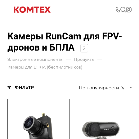
Камеры RunCam для FPV-
дронов и БПЛА
2
—
—
Электронные компоненты
Продукты
Камеры для БПЛА (беспилотников)
ФИЛЬТР
По популярности (убывание)