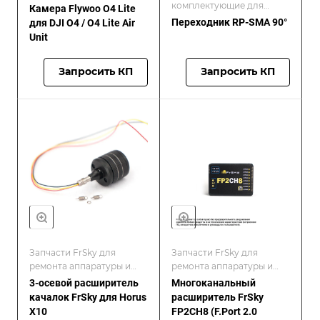
комплектующие для
Камера Flywoo O4 Lite
ремонта FPV-дронов и
Переходник RP-SMA 90°
для DJI O4 / O4 Lite Air
БПЛА
Unit
Запросить КП
Запросить КП
Запчасти FrSky для
Запчасти FrSky для
ремонта аппаратуры и
ремонта аппаратуры и
приёмников/FrSKY
приёмников/FrSKY
3-осевой расширитель
Многоканальный
качалок FrSky для Horus
расширитель FrSky
X10
FP2CH8 (F.Port 2.0