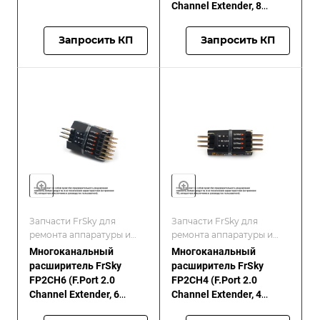
Channel Extender, 8
каналов)
Запросить КП
Запросить КП
Запчасти FrSky для
Запчасти FrSky для
ремонта аппаратуры и
ремонта аппаратуры и
приёмников/FrSKY
приёмников/FrSKY
Многоканальный
Многоканальный
расширитель FrSky
расширитель FrSky
FP2CH6 (F.Port 2.0
FP2CH4 (F.Port 2.0
Channel Extender, 6
Channel Extender, 4
каналов)
канала)