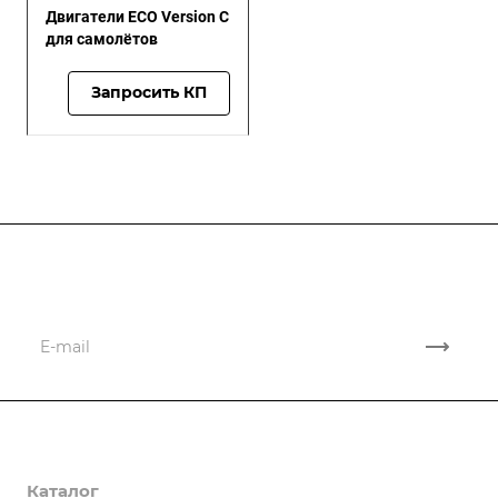
Двигатели ECO Version C
для самолётов
Запросить КП
Подписывайтесь
на новости и новые поставки
Компания
Каталог
О компании