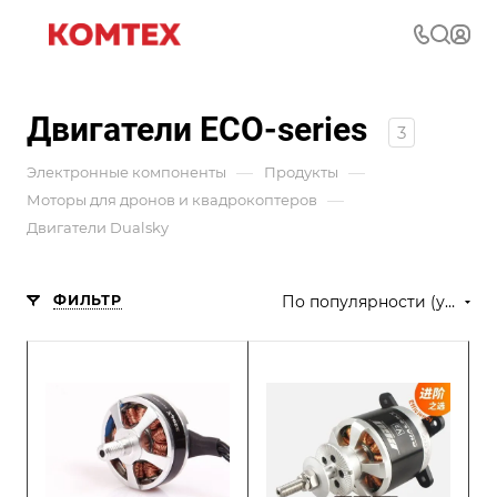
Двигатели ECO-series
3
—
—
Электронные компоненты
Продукты
—
Моторы для дронов и квадрокоптеров
Двигатели Dualsky
ФИЛЬТР
По популярности (убывание)