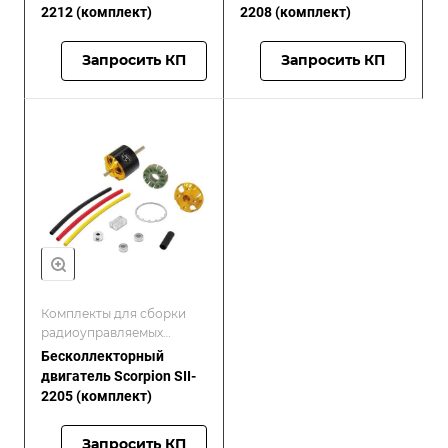
2212 (комплект)
2208 (комплект)
Запросить КП
Запросить КП
Комплекты для сборки
радиоуправляемых
моделей/Scorpion
Бесколлекторный
двигатель Scorpion SII-
2205 (комплект)
Запросить КП