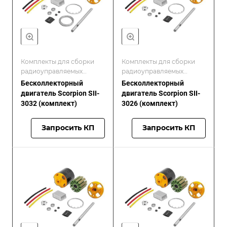
Комплекты для сборки
Комплекты для сборки
радиоуправляемых
радиоуправляемых
моделей/Scorpion
моделей/Scorpion
Бесколлекторный
Бесколлекторный
двигатель Scorpion SII-
двигатель Scorpion SII-
3032 (комплект)
3026 (комплект)
Запросить КП
Запросить КП