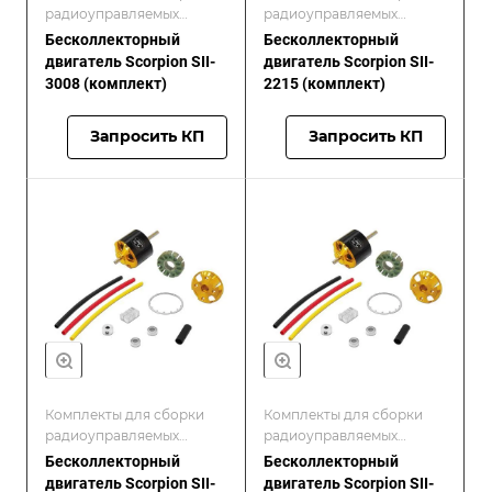
радиоуправляемых
радиоуправляемых
моделей/Scorpion
моделей/Scorpion
Бесколлекторный
Бесколлекторный
двигатель Scorpion SII-
двигатель Scorpion SII-
3008 (комплект)
2215 (комплект)
Запросить КП
Запросить КП
Комплекты для сборки
Комплекты для сборки
радиоуправляемых
радиоуправляемых
моделей/Scorpion
моделей/Scorpion
Бесколлекторный
Бесколлекторный
двигатель Scorpion SII-
двигатель Scorpion SII-