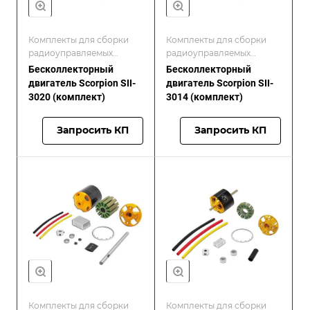
Комплекты для сборки
Комплекты для сборки
радиоуправляемых
радиоуправляемых
моделей/Scorpion
моделей/Scorpion
Бесколлекторный
Бесколлекторный
двигатель Scorpion SII-
двигатель Scorpion SII-
3020 (комплект)
3014 (комплект)
Запросить КП
Запросить КП
Комплекты для сборки
Комплекты для сборки