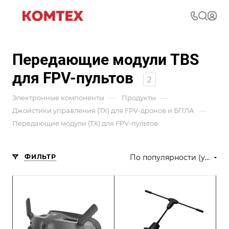
Передающие модули TBS
для FPV-пультов
2
—
—
Электронные компоненты
Продукты
—
Джойстики управления (TX) для FPV-дронов и БПЛА
Передающие модули (TX) для FPV-пультов
ФИЛЬТР
По популярности (убывание)