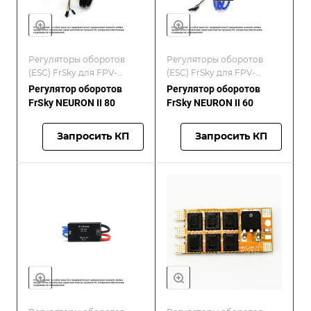
Регуляторы оборотов
Регуляторы оборотов
(ESC) FrSky для FPV-
(ESC) FrSky для FPV-
дронов
дронов
Регулятор оборотов
Регулятор оборотов
FrSky NEURON II 80
FrSky NEURON II 60
Запросить КП
Запросить КП