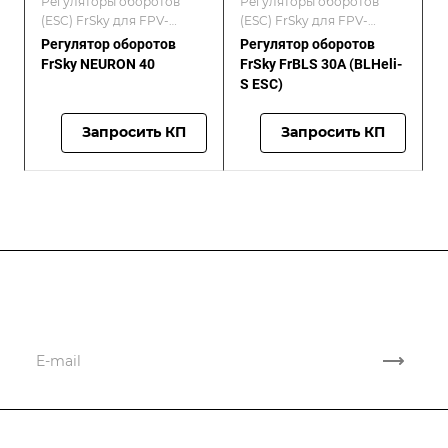
Регуляторы оборотов
Регуляторы оборотов
(ESC) FrSky для FPV-
(ESC) FrSky для FPV-
дронов
дронов
Регулятор оборотов
Регулятор оборотов
FrSky NEURON 40
FrSky FrBLS 30A (BLHeli-
S ESC)
Запросить КП
Запросить КП
Подписывайтесь
на новости и новые поставки