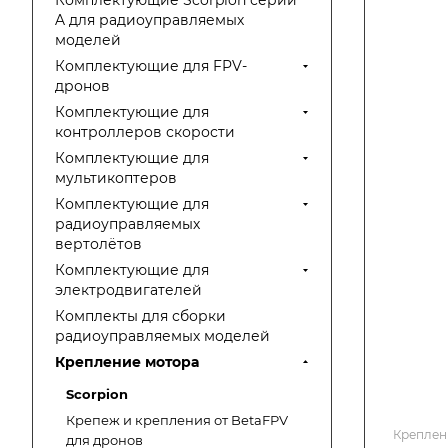
Комплектующие Scorpion серии
A для радиоуправляемых
моделей
Комплектующие для FPV-
дронов
Комплектующие для
контроллеров скорости
Комплектующие для
мультикоптеров
Комплектующие для
радиоуправляемых
вертолётов
Комплектующие для
электродвигателей
Комплекты для сборки
радиоуправляемых моделей
Крепление мотора
Scorpion
Крепеж и крепления от BetaFPV
Креплен
для дронов