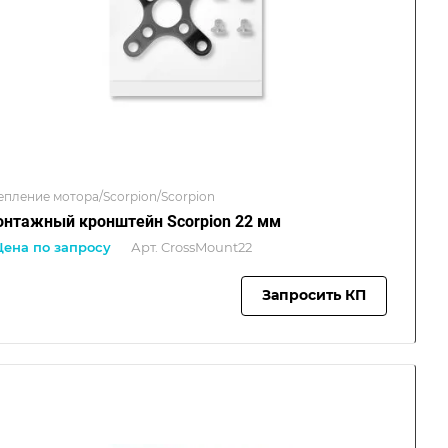
епление мотора/Scorpion/Scorpion
нтажный кронштейн Scorpion 22 мм
Цена по запросу
Арт.
CrossMount22
Запросить КП