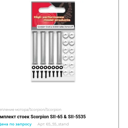
епление мотора/Scorpion/Scorpion
мплект стоек Scorpion SII-65 & SII-5535
Цена по запросу
Арт.
65_55_stand