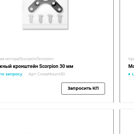
ие мотора/Scorpion/Scorpion
Кр
ный кронштейн Scorpion 30 мм
Мо
по запросу
Арт.
CrossMount30
Запросить КП