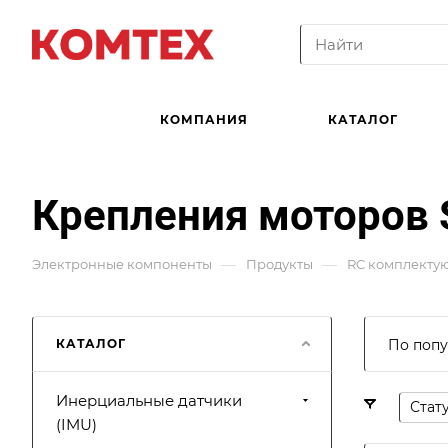
КОМПАНИЯ
КАТАЛОГ
Крепления моторов S
—
—
Электронные компоненты
Продукты
RC комплекту
КАТАЛОГ
По попу
Инерциальные датчики
Стат
(IMU)