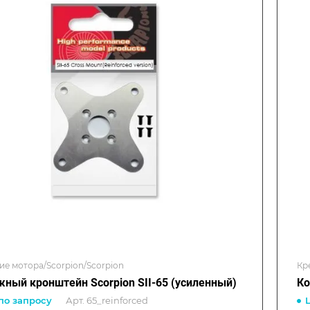
ие мотора/Scorpion/Scorpion
Кр
ный кронштейн Scorpion SII-65 (усиленный)
Ко
по запросу
Арт.
65_reinforced