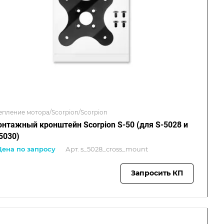
епление мотора/Scorpion/Scorpion
нтажный кронштейн Scorpion S-50 (для S-5028 и
5030)
Цена по запросу
Арт.
s_5028_cross_mount
Запросить КП