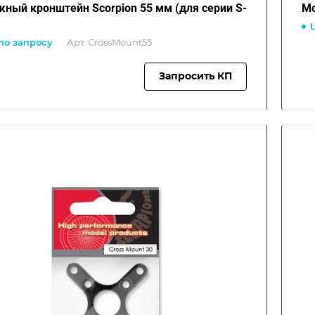
ный кронштейн Scorpion 55 мм (для серии S-
по запросу
Арт.
CrossMount55
Запросить КП