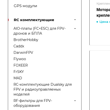
Креплен
GPS модули
Мотора
крепле
RC комплектующие
Цена 
AIO-платы (FC+ESC) для FPV-
дронов и БПЛА
BrotherHobby
Caddx
DarwinFPV
Flywoo
FOXEER
FrSKY
MAD
RC-комплектующие Dualsky для
FPV и радиоуправляемых
моделей
RF-фильтры для FPV-
оборудования