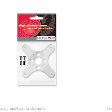
ие мотора/Scorpion/Scorpion
Кр