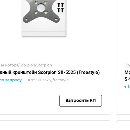
ие мотора/Scorpion/Scorpion
Кр
ный кронштейн Scorpion SII-5525 (Freestyle)
Мо
S-
по запросу
Арт.
SII-5525_freestyle
Запросить КП