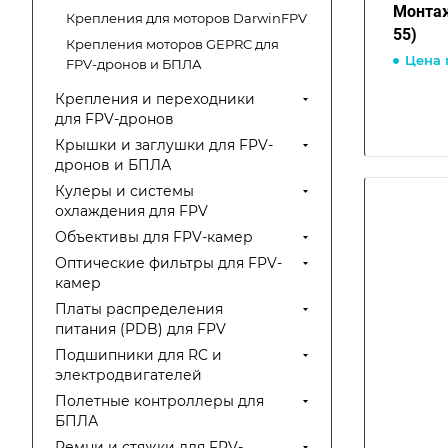
Монтаж
Крепления для моторов DarwinFPV
55)
Крепления моторов GEPRC для
Цена 
FPV-дронов и БПЛА
Крепления и переходники
для FPV-дронов
Крышки и заглушки для FPV-
дронов и БПЛА
Кулеры и системы
охлаждения для FPV
Объективы для FPV-камер
Оптические фильтры для FPV-
камер
Платы распределения
питания (PDB) для FPV
Подшипники для RC и
электродвигателей
Полетные контроллеры для
БПЛА
Ремни и стяжки для FPV-