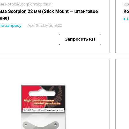
ие мотора/Scorpion/Scorpion
Кр
ма Scorpion 22 мм (Stick Mount — штанговое
Ко
ние)
по запросу
Арт.
StickMount22
Запросить КП