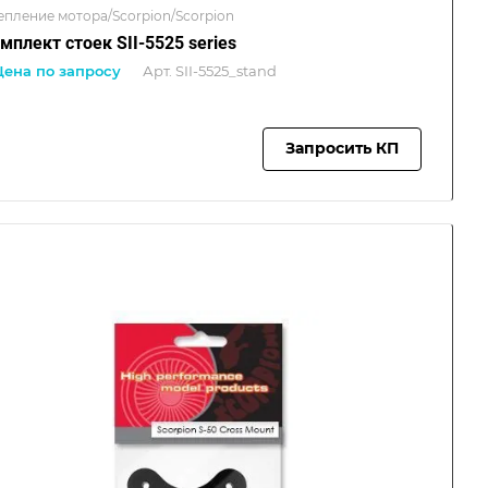
епление мотора/Scorpion/Scorpion
мплект стоек SII-5525 series
Цена по запросу
Арт.
SII-5525_stand
Запросить КП