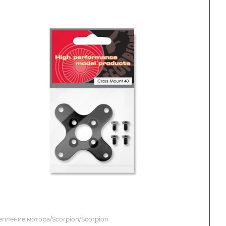
епление мотора/Scorpion/Scorpion