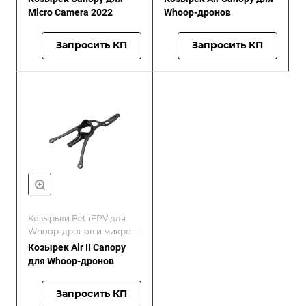
Micro Camera 2022
Whoop-дронов
Запросить КП
Запросить КП
Козырьки BetaFPV для
Whoop-дронов и микро-
FPV-сборок
Козырек Air II Canopy
для Whoop-дронов
Запросить КП