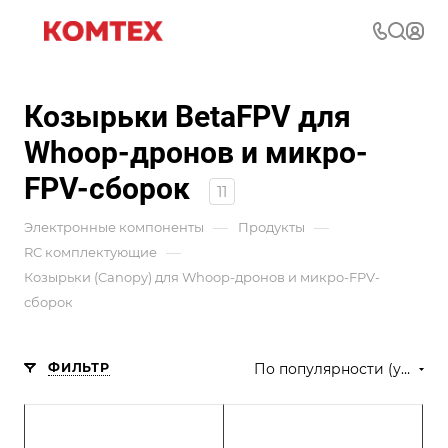
Козырьки BetaFPV для
Whoop-дронов и микро-
FPV-сборок
11
—
—
Электронные компоненты
Продукты
—
RC комплектующие
Козырьки (Canopy) для Whoop-дронов и микро-FPV-
сборок
ФИЛЬТР
По популярности (убывание)