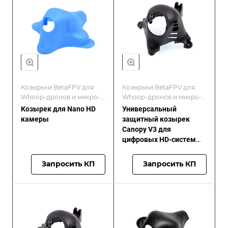
Козырьки BetaFPV для
Козырьки BetaFPV для
Whoop-дронов и микро-
Whoop-дронов и микро-
FPV-сборок/
FPV-сборок
Козырек для Nano HD
Универсальный
Комплектующие BetaFPV
камеры
защитный козырек
для FPV-дронов и БПЛА
Canopy V3 для
цифровых HD-систем
(Caddx Vista/DJI) для
Beta95X/TWIG/X-Knight
Запросить КП
Запросить КП