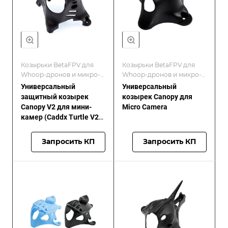
Козырьки BetaFPV для
Козырьки BetaFPV для
Whoop-дронов и микро-
Whoop-дронов и микро-
FPV-сборок
FPV-сборок
Универсальный
Универсальный
защитный козырек
козырек Canopy для
Canopy V2 для мини-
Micro Camera
камер (Caddx Turtle V2)
для Beta75X/85X HD
Запросить КП
Запросить КП