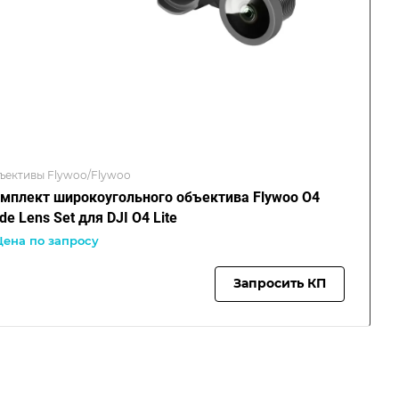
ъективы Flywoo/Flywoo
мплект широкоугольного объектива Flywoo O4
de Lens Set для DJI O4 Lite
Цена по запросу
Запросить КП