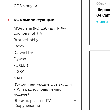
Объекти
GPS модули
Широко
O4 Cam
RC комплектующие
Цена 
AIO-платы (FC+ESC) для FPV-
дронов и БПЛА
BrotherHobby
Caddx
DarwinFPV
Flywoo
FOXEER
FrSKY
MAD
RC-комплектующие Dualsky для
FPV и радиоуправляемых
моделей
RF-фильтры для FPV-
оборудования