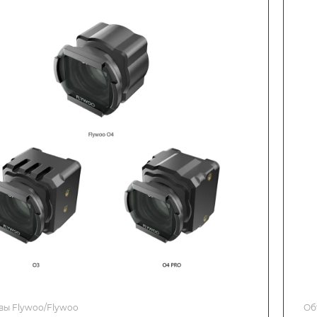
вы Flywoo/Flywoo
Об