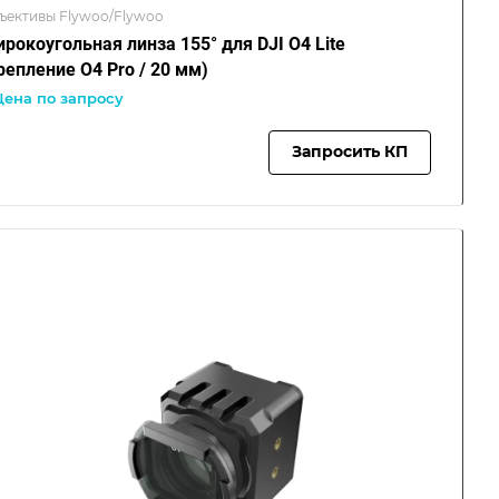
ъективы Flywoo/Flywoo
рокоугольная линза 155° для DJI O4 Lite
репление O4 Pro / 20 мм)
Цена по запросу
Запросить КП