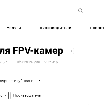
УСЛУГИ
ПРОИЗВОДИТЕЛИ
НОВОСТ
ля FPV-камер
8
—
ющие
Объективы для FPV-камер
лярности (убывание)
ус
Производитель