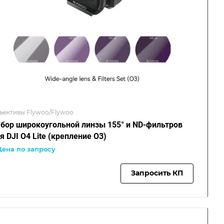
ъективы Flywoo/Flywoo
бор широкоугольной линзы 155° и ND-фильтров
я DJI O4 Lite (крепление O3)
Цена по запросу
Запросить КП