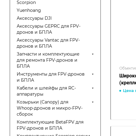
Scorpion
Yuenhoang
Аксессуары DJI
Аксессуары GEPRC для FPV-
дронов и БПЛА
Аксессуары Vantac для FPV-
дронов и БПЛА
Запчасти и комплектующие
для ремонта FPV-дронов и
БПЛА
Объекти
Инструменты для FPV-дронов
Широко
и БПЛА
(крепл
Кабели и шлейфы для RC-
Цена 
аппаратуры
Козырьки (Canopy) для
Whoop-дронов и микро-FPV-
сборок
Комплектующие BetaFPV для
FPV-дронов и БПЛА