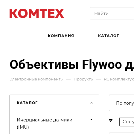
КОМПАНИЯ
КАТАЛОГ
Объективы Flywoo д
—
—
Электронные компоненты
Продукты
RC комплекту
КАТАЛОГ
По попу
Инерциальные датчики
Стат
(IMU)