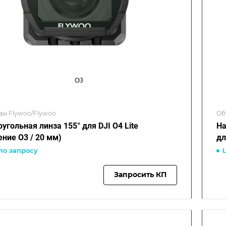
вы Flywoo/Flywoo
Об
угольная линза 155° для DJI O4 Lite
На
ение O3 / 20 мм)
дл
по запросу
Запросить КП