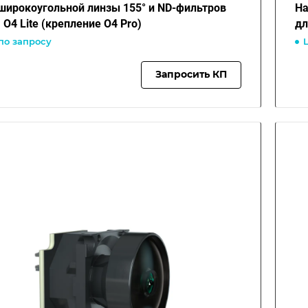
широкоугольной линзы 155° и ND-фильтров
На
 O4 Lite (крепление O4 Pro)
дл
по запросу
Запросить КП