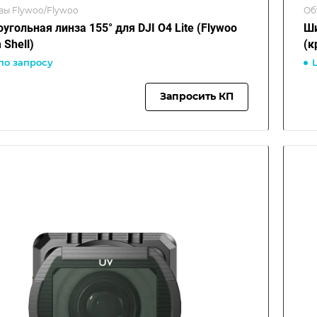
вы Flywoo/Flywoo
Об
угольная линза 155° для DJI O4 Lite (Flywoo
Ши
 Shell)
(к
по запросу
Запросить КП