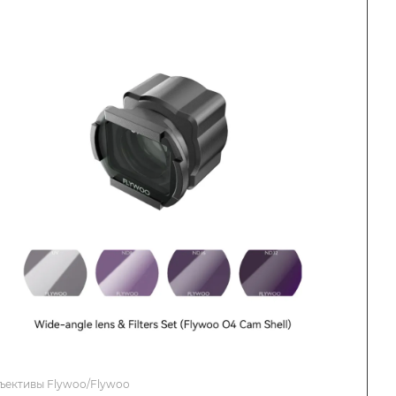
ъективы Flywoo/Flywoo