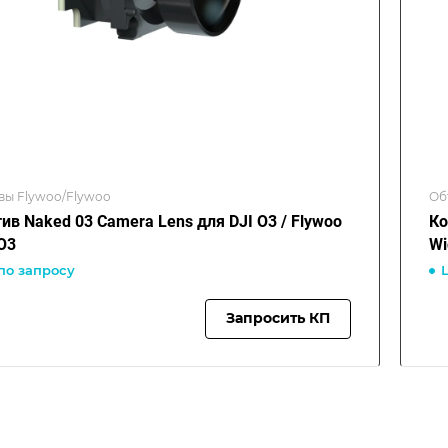
вы Flywoo/Flywoo
Об
ив Naked 03 Camera Lens для DJI O3 / Flywoo
Ко
O3
Wi
по запросу
Запросить КП