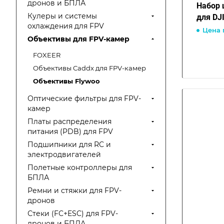
дронов и БПЛА
Набор 
Кулеры и системы
для DJI
охлаждения для FPV
Цена 
Объективы для FPV-камер
FOXEER
Объективы Caddx для FPV-камер
Объективы Flywoo
Оптические фильтры для FPV-
камер
Платы распределения
питания (PDB) для FPV
Подшипники для RC и
электродвигателей
Полетные контроллеры для
БПЛА
Ремни и стяжки для FPV-
дронов
Стеки (FC+ESC) для FPV-
дронов и БПЛА