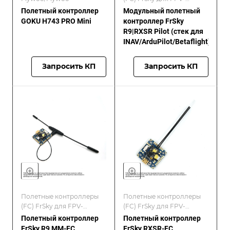
дронов/FrSKY
Полетный контроллер
Модульный полетный
GOKU H743 PRO Mini
контроллер FrSky
R9|RXSR Pilot (стек для
INAV/ArduPilot/Betaflight)
Запросить КП
Запросить КП
Полетные контроллеры
Полетные контроллеры
(FC) FrSky для FPV-
(FC) FrSky для FPV-
дронов/FrSKY
дронов/FrSKY
Полетный контроллер
Полетный контроллер
FrSky R9 MM-FC
FrSky RXSR-FC