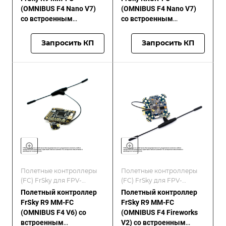
(OMNIBUS F4 Nano V7)
(OMNIBUS F4 Nano V7)
со встроенным
со встроенным
дальнобойным
приемником RXSR
приемником R9 MM
Запросить КП
Запросить КП
Полетные контроллеры
Полетные контроллеры
(FC) FrSky для FPV-
(FC) FrSky для FPV-
дронов/FrSKY
дронов/FrSKY
Полетный контроллер
Полетный контроллер
FrSky R9 MM-FC
FrSky R9 MM-FC
(OMNIBUS F4 V6) со
(OMNIBUS F4 Fireworks
встроенным
V2) со встроенным