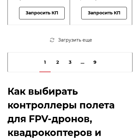
дальнобойным
дальнобойным
приемником R9 MM
приемником R9 MM
Запросить КП
Запросить КП
Загрузить еще
1
2
3
...
9
Как выбирать
контроллеры полета
для FPV-дронов,
квадрокоптеров и