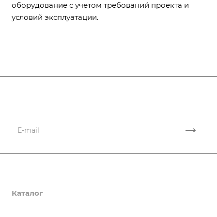
оборудование с учетом требований проекта и
условий эксплуатации.
Подписывайтесь
на новости и новые поставки
Компания
Каталог
О компании
Лицензии и сертификаты
Новости
Инерциальные датчики (IMU)