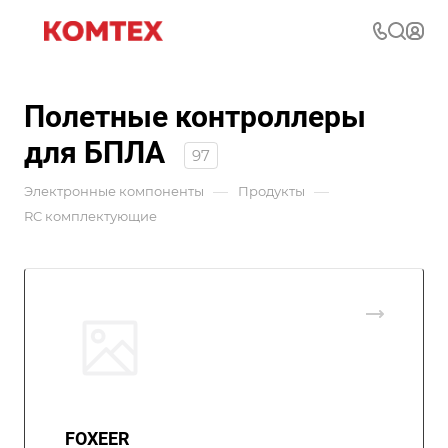
Полетные контроллеры
для БПЛА
97
—
—
Электронные компоненты
Продукты
RC комплектующие
FOXEER