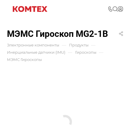
МЭМС Гироскоп MG2-1B
—
—
Электронные компоненты
Продукты
—
—
Инерциальные датчики (IMU)
Гироскопы
МЭМС Гироскопы