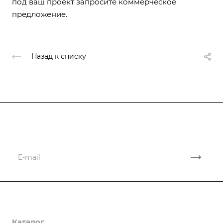
под ваш проект запросите коммерческое
предложение.
Назад к списку
Подписывайтесь
на новости и новые поставки
Компания
Каталог
О компании