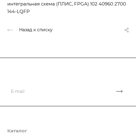
интегральная схема (ПЛИС, FPGA) 102 40960 2700
144-LQFP
Назад к списку
Подписывайтесь
на новости и новые поставки
Компания
Каталог
О компании