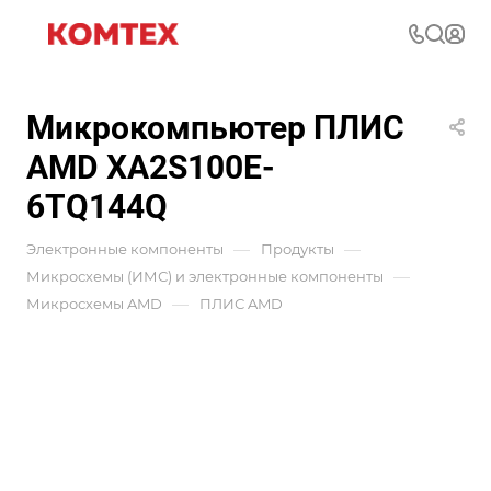
Микрокомпьютер ПЛИС
AMD XA2S100E-
6TQ144Q
—
—
Электронные компоненты
Продукты
—
Микросхемы (ИМС) и электронные компоненты
—
Микросхемы AMD
ПЛИС AMD