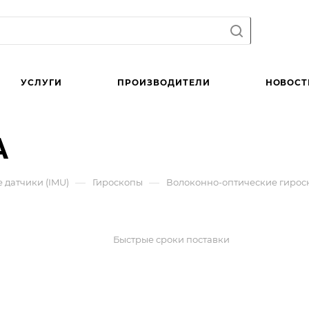
УСЛУГИ
ПРОИЗВОДИТЕЛИ
НОВОСТ
A
—
—
датчики (IMU)
Гироскопы
Волоконно-оптические гирос
Быстрые сроки поставки