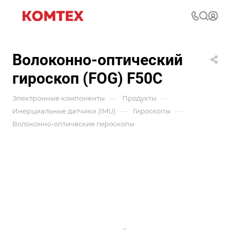
Волоконно-оптический
гироскоп (FOG) F50C
—
—
Электронные компоненты
Продукты
—
—
Инерциальные датчики (IMU)
Гироскопы
Волоконно-оптические гироскопы