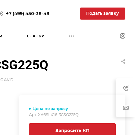
Подать заявку
+7 (499) 450-38-48
И
СТАТЬИ
CSG225Q
С AMD
Цена по запросу
Арт.
XA6SLX16-3CSG225Q
Запросить КП