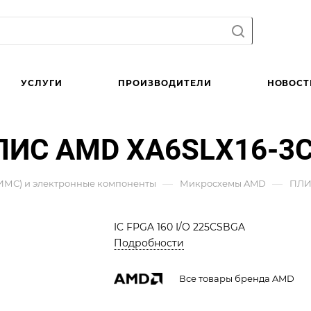
УСЛУГИ
ПРОИЗВОДИТЕЛИ
НОВОСТ
ЛИС AMD XA6SLX16-3
—
—
ИМС) и электронные компоненты
Микросхемы AMD
ПЛИ
IC FPGA 160 I/O 225CSBGA
Подробности
Все товары бренда AMD