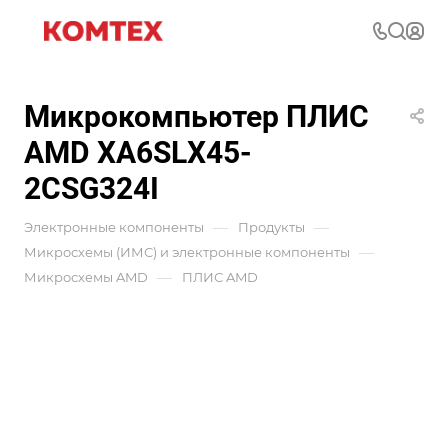
Микрокомпьютер ПЛИС
AMD XA6SLX45-
2CSG324I
—
—
Электронные компоненты
Продукты
—
Микросхемы (ИМС) и электронные компоненты
—
Микросхемы AMD
ПЛИС AMD