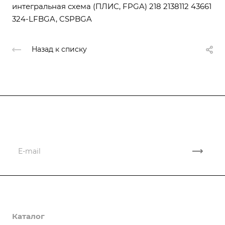
интегральная схема (ПЛИС, FPGA) 218 2138112 43661
324-LFBGA, CSPBGA
Назад к списку
Подписывайтесь
на новости и новые поставки
Компания
Каталог
О компании