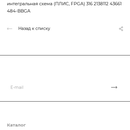
интегральная схема (ПЛИС, FPGA) 316 2138112 43661
484-BBGA
Назад к списку
Подписывайтесь
на новости и новые поставки
Компания
Каталог
О компании