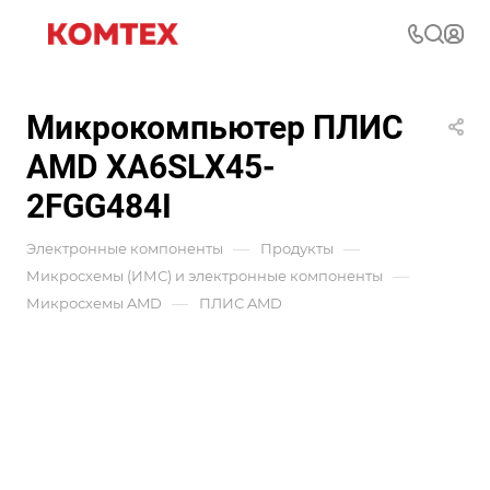
Микрокомпьютер ПЛИС
AMD XA6SLX45-
2FGG484I
—
—
Электронные компоненты
Продукты
—
Микросхемы (ИМС) и электронные компоненты
—
Микросхемы AMD
ПЛИС AMD