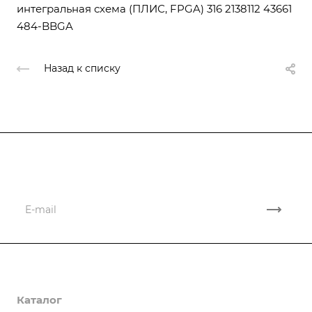
интегральная схема (ПЛИС, FPGA) 316 2138112 43661
484-BBGA
Назад к списку
Подписывайтесь
на новости и новые поставки
Компания
Каталог
О компании