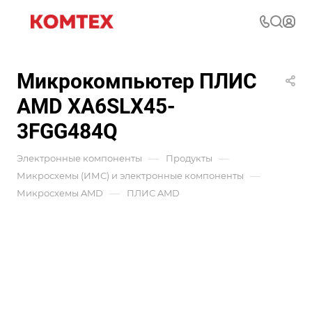
Микрокомпьютер ПЛИС
AMD XA6SLX45-
3FGG484Q
—
—
Электронные компоненты
Продукты
—
Микросхемы (ИМС) и электронные компоненты
—
Микросхемы AMD
ПЛИС AMD