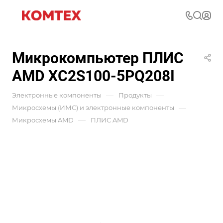
Микрокомпьютер ПЛИС
AMD XC2S100-5PQ208I
—
—
Электронные компоненты
Продукты
—
Микросхемы (ИМС) и электронные компоненты
—
Микросхемы AMD
ПЛИС AMD