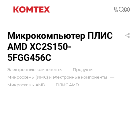
Микрокомпьютер ПЛИС
AMD XC2S150-
5FGG456C
—
—
Электронные компоненты
Продукты
—
Микросхемы (ИМС) и электронные компоненты
—
Микросхемы AMD
ПЛИС AMD