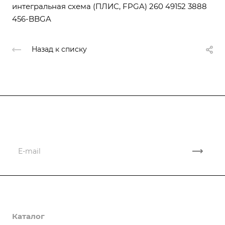
интегральная схема (ПЛИС, FPGA) 260 49152 3888
456-BBGA
Назад к списку
Подписывайтесь
на новости и новые поставки
Компания
Каталог
О компании