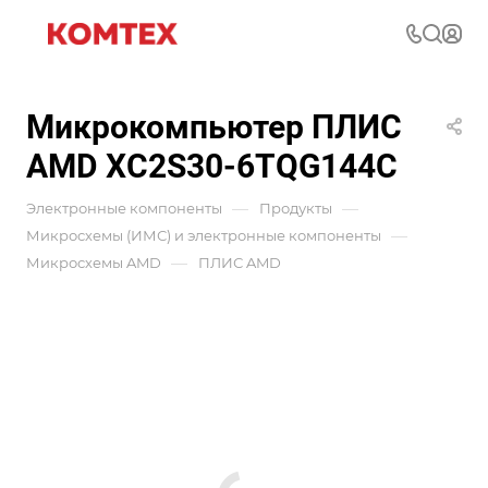
Микрокомпьютер ПЛИС
AMD XC2S30-6TQG144C
—
—
Электронные компоненты
Продукты
—
Микросхемы (ИМС) и электронные компоненты
—
Микросхемы AMD
ПЛИС AMD