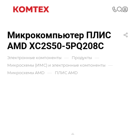
Микрокомпьютер ПЛИС
AMD XC2S50-5PQ208C
—
—
Электронные компоненты
Продукты
—
Микросхемы (ИМС) и электронные компоненты
—
Микросхемы AMD
ПЛИС AMD