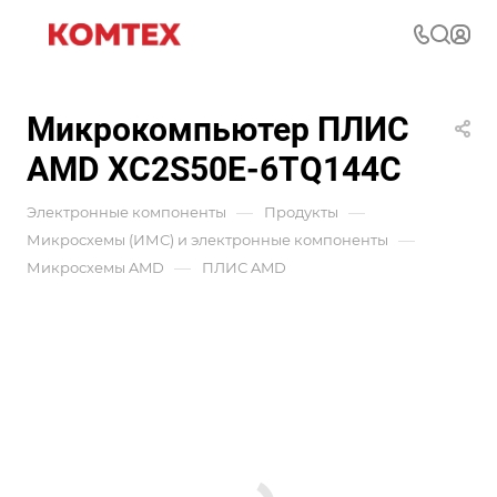
Микрокомпьютер ПЛИС
AMD XC2S50E-6TQ144C
—
—
Электронные компоненты
Продукты
—
Микросхемы (ИМС) и электронные компоненты
—
Микросхемы AMD
ПЛИС AMD