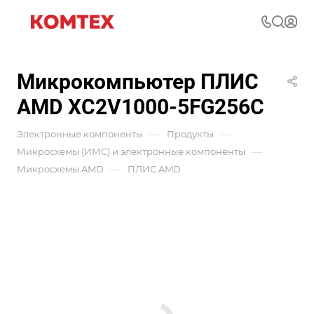
Микрокомпьютер ПЛИС
AMD XC2V1000-5FG256C
—
—
Электронные компоненты
Продукты
—
Микросхемы (ИМС) и электронные компоненты
—
Микросхемы AMD
ПЛИС AMD