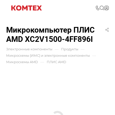
Микрокомпьютер ПЛИС
AMD XC2V1500-4FF896I
—
—
Электронные компоненты
Продукты
—
Микросхемы (ИМС) и электронные компоненты
—
Микросхемы AMD
ПЛИС AMD