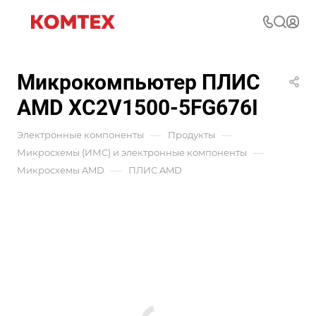
Микрокомпьютер ПЛИС
AMD XC2V1500-5FG676I
—
—
Электронные компоненты
Продукты
—
Микросхемы (ИМС) и электронные компоненты
—
Микросхемы AMD
ПЛИС AMD