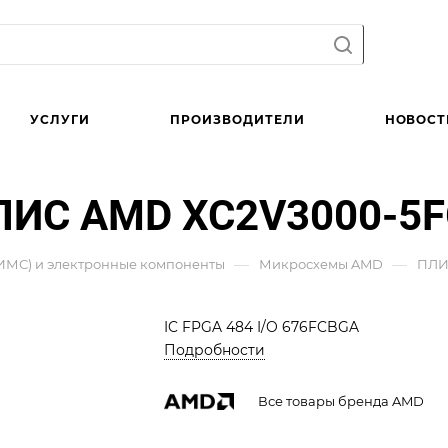
УСЛУГИ
ПРОИЗВОДИТЕЛИ
НОВОСТ
ИС AMD XC2V3000-5F
—
—
ИМС) и электронные компоненты
Микросхемы AMD
ПЛИ
IC FPGA 484 I/O 676FCBGA
Подробности
Все товары бренда AMD