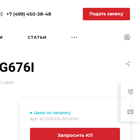
Подать заявку
+7 (499) 450-38-48
И
СТАТЬИ
G676I
С AMD
Цена по запросу
Арт.
XC2V3000-5FG676I
Запросить КП