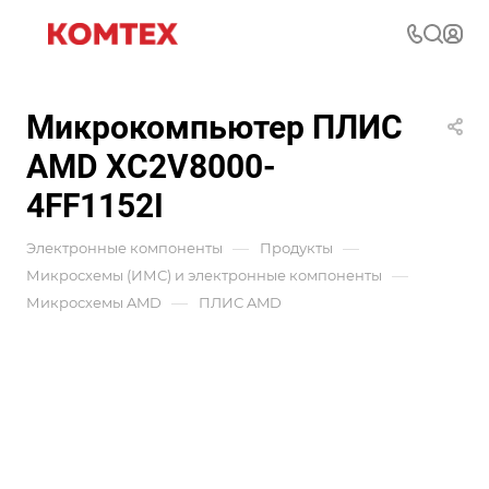
Микрокомпьютер ПЛИС
AMD XC2V8000-
4FF1152I
—
—
Электронные компоненты
Продукты
—
Микросхемы (ИМС) и электронные компоненты
—
Микросхемы AMD
ПЛИС AMD