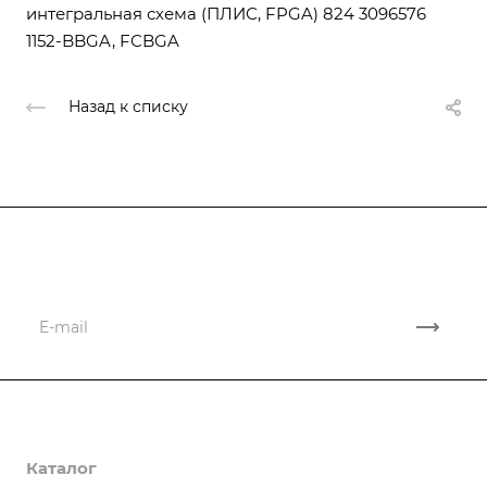
интегральная схема (ПЛИС, FPGA) 824 3096576
1152-BBGA, FCBGA
Назад к списку
Подписывайтесь
на новости и новые поставки
Компания
Каталог
О компании