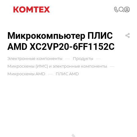
Микрокомпьютер ПЛИС
AMD XC2VP20-6FF1152C
—
—
Электронные компоненты
Продукты
—
Микросхемы (ИМС) и электронные компоненты
—
Микросхемы AMD
ПЛИС AMD