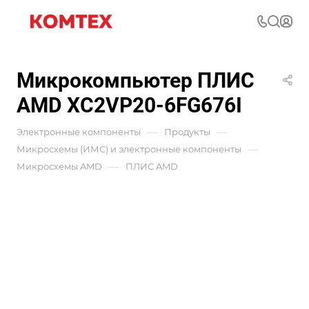
Микрокомпьютер ПЛИС
AMD XC2VP20-6FG676I
—
—
Электронные компоненты
Продукты
—
Микросхемы (ИМС) и электронные компоненты
—
Микросхемы AMD
ПЛИС AMD