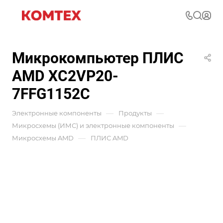
Микрокомпьютер ПЛИС
AMD XC2VP20-
7FFG1152C
—
—
Электронные компоненты
Продукты
—
Микросхемы (ИМС) и электронные компоненты
—
Микросхемы AMD
ПЛИС AMD