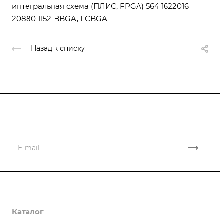
интегральная схема (ПЛИС, FPGA) 564 1622016
20880 1152-BBGA, FCBGA
Назад к списку
Подписывайтесь
на новости и новые поставки
Компания
Каталог
О компании