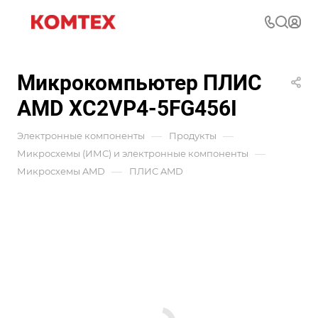
Микрокомпьютер ПЛИС
AMD XC2VP4-5FG456I
—
—
Электронные компоненты
Продукты
—
Микросхемы (ИМС) и электронные компоненты
—
Микросхемы AMD
ПЛИС AMD