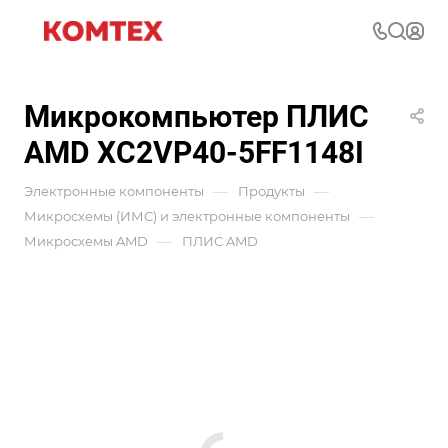
Микрокомпьютер ПЛИС
AMD XC2VP40-5FF1148I
—
—
Электронные компоненты
Продукты
—
Микросхемы (ИМС) и электронные компоненты
—
Микросхемы AMD
ПЛИС AMD