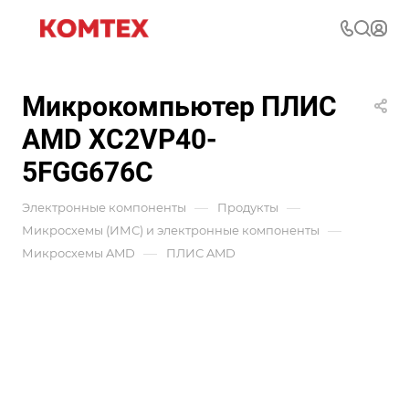
Микрокомпьютер ПЛИС
AMD XC2VP40-
5FGG676C
—
—
Электронные компоненты
Продукты
—
Микросхемы (ИМС) и электронные компоненты
—
Микросхемы AMD
ПЛИС AMD