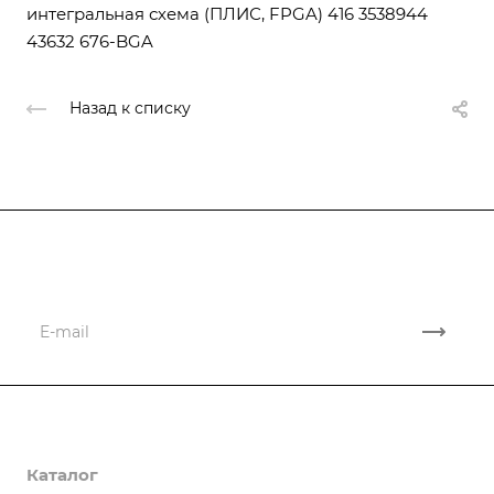
интегральная схема (ПЛИС, FPGA) 416 3538944
43632 676-BGA
Назад к списку
Подписывайтесь
на новости и новые поставки
Компания
Каталог
О компании