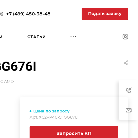
Подать заявку
+7 (499) 450-38-48
И
СТАТЬИ
G676I
С AMD
Цена по запросу
Арт.
XC2VP40-5FGG676I
Запросить КП