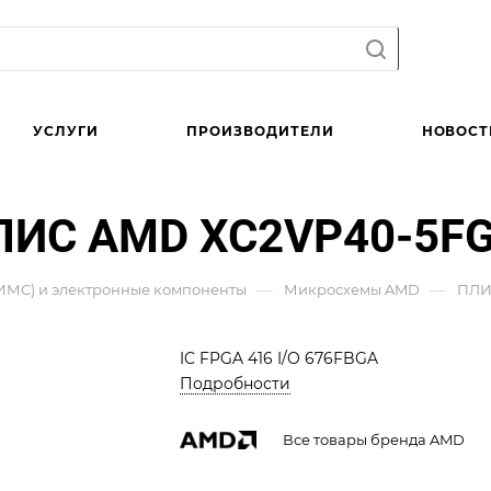
УСЛУГИ
ПРОИЗВОДИТЕЛИ
НОВОСТ
ЛИС AMD XC2VP40-5FG
—
—
ИМС) и электронные компоненты
Микросхемы AMD
ПЛИ
IC FPGA 416 I/O 676FBGA
Подробности
Все товары бренда AMD