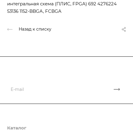
интегральная схема (ПЛИС, FPGA) 692 4276224
53136 1152-BBGA, FCBGA
Назад к списку
Подписывайтесь
на новости и новые поставки
Компания
Каталог
О компании