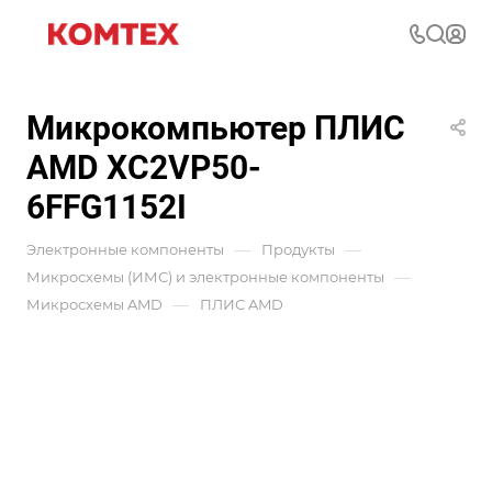
Микрокомпьютер ПЛИС
AMD XC2VP50-
6FFG1152I
—
—
Электронные компоненты
Продукты
—
Микросхемы (ИМС) и электронные компоненты
—
Микросхемы AMD
ПЛИС AMD