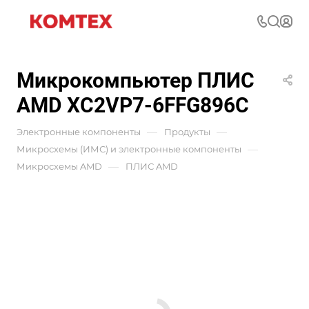
Микрокомпьютер ПЛИС
AMD XC2VP7-6FFG896C
—
—
Электронные компоненты
Продукты
—
Микросхемы (ИМС) и электронные компоненты
—
Микросхемы AMD
ПЛИС AMD