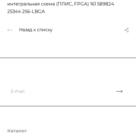
интегральная схема (ПЛИС, FPGA) 161 589824
25344 256-LBGA
Назад к списку
Подписывайтесь
на новости и новые поставки
Компания
Каталог
О компании