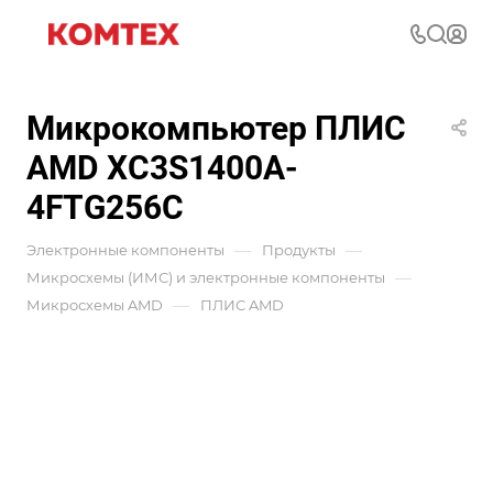
Микрокомпьютер ПЛИС
AMD XC3S1400A-
4FTG256C
—
—
Электронные компоненты
Продукты
—
Микросхемы (ИМС) и электронные компоненты
—
Микросхемы AMD
ПЛИС AMD