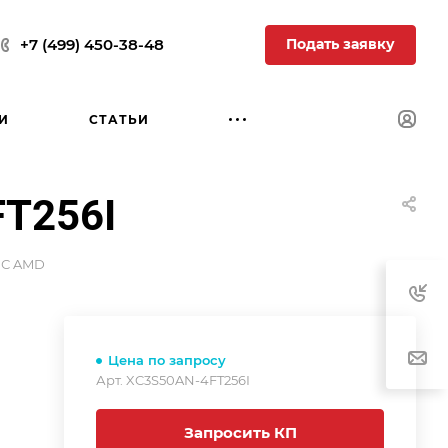
Подать заявку
+7 (499) 450-38-48
И
СТАТЬИ
T256I
С AMD
Цена по запросу
Арт.
XC3S50AN-4FT256I
Запросить КП