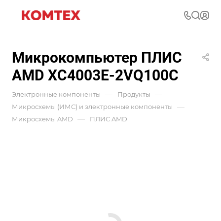
Микрокомпьютер ПЛИС
AMD XC4003E-2VQ100C
—
—
Электронные компоненты
Продукты
—
Микросхемы (ИМС) и электронные компоненты
—
Микросхемы AMD
ПЛИС AMD