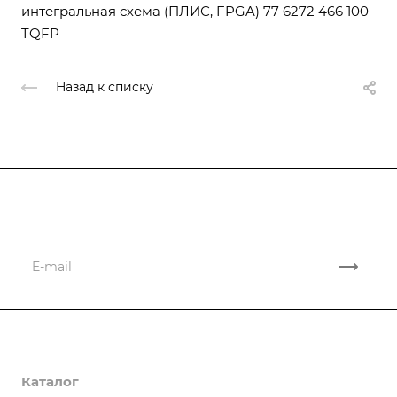
интегральная схема (ПЛИС, FPGA) 77 6272 466 100-
TQFP
Назад к списку
Подписывайтесь
на новости и новые поставки
Компания
Каталог
О компании