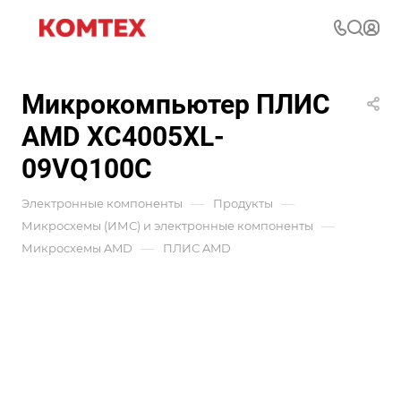
Микрокомпьютер ПЛИС
AMD XC4005XL-
09VQ100C
—
—
Электронные компоненты
Продукты
—
Микросхемы (ИМС) и электронные компоненты
—
Микросхемы AMD
ПЛИС AMD