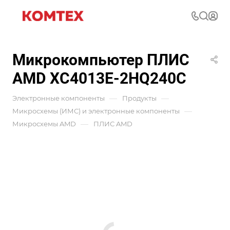
Микрокомпьютер ПЛИС
AMD XC4013E-2HQ240C
—
—
Электронные компоненты
Продукты
—
Микросхемы (ИМС) и электронные компоненты
—
Микросхемы AMD
ПЛИС AMD