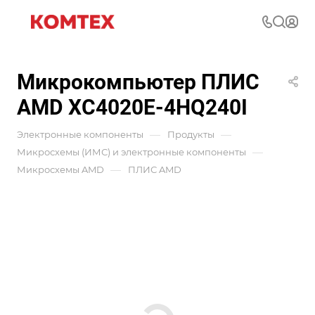
Микрокомпьютер ПЛИС
AMD XC4020E-4HQ240I
—
—
Электронные компоненты
Продукты
—
Микросхемы (ИМС) и электронные компоненты
—
Микросхемы AMD
ПЛИС AMD