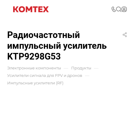
Радиочастотный
импульсный усилитель
KTP9298G53
—
—
Электронные компоненты
Продукты
—
Усилители сигнала для FPV и дронов
Импульсные усилители (RF)