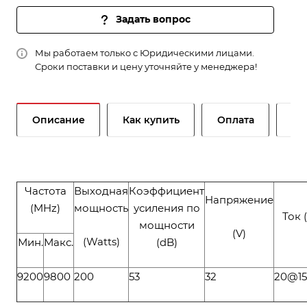
Задать вопрос
Мы работаем только с Юридическими лицами.
Сроки поставки и цену уточняйте у менеджера!
Описание
Как купить
Оплата
До
Частота
Выходная
Коэффициент
Напряжение
(MHz)
мощность
усиления по
Ток 
мощности
(V)
(Watts)
Мин.
Макс.
(dB)
9200
9800
200
53
32
20@1